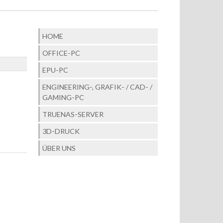
HOME
OFFICE-PC
EPU-PC
ENGINEERING-, GRAFIK- / CAD- /
GAMING-PC
TRUENAS-SERVER
3D-DRUCK
ÜBER UNS