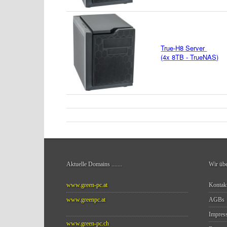
True-H8 Server
(4x 8TB - TrueNAS)
Aktuelle Domains
.......
Wir üb
www.green-pc.at
Kontak
www.greenpc.at
AGBs
Impres
www.green-pc.ch