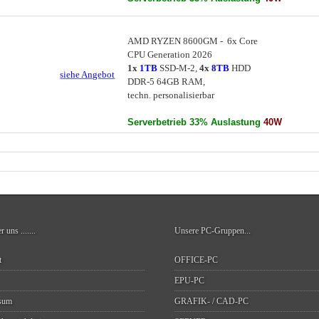
AMD RYZEN 8600GM - 6x Core
CPU Generation 2026
1x
1TB
SSD-M-2,
4x
8TB
HDD
siehe Angebot
DDR-5 64GB RAM,
techn. personalisierbar
W
Serverbetrieb 33% Auslastung
40
er uns
.......
Unsere PC-Gruppen...
t
OFFICE-PC
EPU-PC
sum
GRAFIK- / CAD-PC